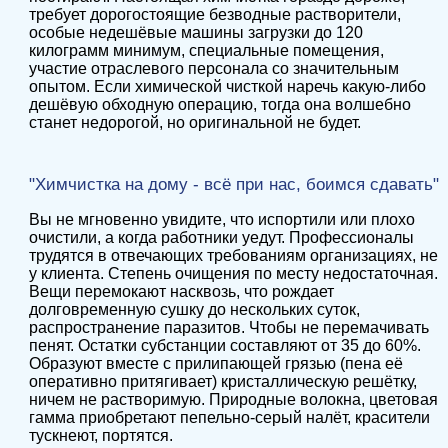
требует дорогостоящие безводные растворители,
особые недешёвые машины загрузки до 120
килограмм минимум, специальные помещения,
участие отраслевого персонала со значительным
опытом. Если химической чисткой наречь какую-либо
дешёвую обходную операцию, тогда она волшебно
станет недорогой, но оригинальной не будет.
"Химчистка на дому - всё при нас, боимся сдавать"
Вы не мгновенно увидите, что испортили или плохо
очистили, а когда работники уедут. Профессионалы
трудятся в отвечающих требованиям организациях, не
у клиента. Степень очищения по месту недостаточная.
Вещи перемокают насквозь, что рождает
долговременную сушку до нескольких суток,
распространение паразитов. Чтобы не перемачивать
пенят. Остатки субстанции составляют от 35 до 60%.
Образуют вместе с прилипающей грязью (пена её
оперативно притягивает) кристаллическую решётку,
ничем не растворимую. Природные волокна, цветовая
гамма приобретают пепельно-серый налёт, красители
тускнеют, портятся.