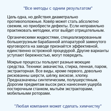
"Все методы с одним результатом"
Цель одна, но
действия
диаметрально
противоположные. Ковёр может стать абсолютно
свежим, но приобрести дефекты. Если неправильно
практиковать методики, итог выйдет отрицательным.
Органическими жидкостями, специализированным
большегрузным барабанной аппаратурой замкнутого
круговорота на заводе признаётся эффективной,
единственно острожной процедурой. Другие варианты
уступают бережностью, могут повредить.
Мокрые процессы пользуют разные моющие
средства. Техники: аквачистка, стирка, пенная, паром,
экстракторная. Все виды, кроме первого, довольно
рискованны шерсти, шёлку, вискозе, хлопку.
Предназначены синтетическим, полушерстяным.
Дорогим предметам высок риск нанесения ущерба
постирочным станком, мытьём экстракторами,
мобильными роторами.
"Любая компания может сделать химчистку"