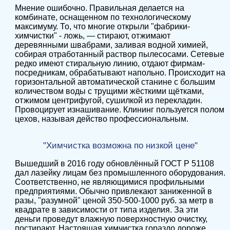
Мнение ошибочно. Правильная делается на
комбинате, оснащенном по технологическому
максимуму. То, что многие открыли "фабрики-
химчистки" - ложь, — стирают, отжимают
деревянными швабрами, заливая водной химией,
собирая отработанный раствор пылесосами. Сетевые
редко имеют стиральную линию, отдают фирмам-
посредникам, обрабатывают напольно. Происходит на
горизонтальной автоматической станине с большим
количеством воды с трущими жёсткими щётками,
отжимом центрифугой, сушилкой из перекладин.
Провоцирует изнашивание. Клининг пользуется полом
цехов, называя действо профессиональным.
"Химчистка возможна по низкой цене"
Вышедший в 2016 году обновлённый ГОСТ Р 51108
дал лазейку лицам без промышленного оборудования.
Соответственно, не являющимися профильными
предприятиями. Обычно привлекают заниженной в
разы, "разумной" ценой 350-500-1000 руб. за метр в
квадрате в зависимости от типа изделия. За эти
деньги проведут влажную поверхностную очистку,
постирают. Настоящая химчистка гораздо дороже,