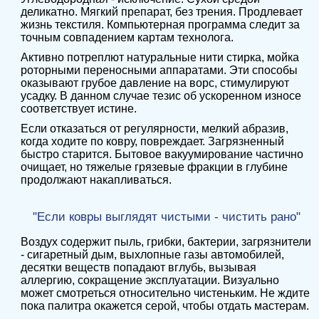
деликатно. Мягкий препарат, без трения. Продлевает
жизнь текстиля. Компьютерная программа следит за
точным совпадением картам технолога.
Активно потреплют натуральные нити стирка, мойка
роторными переносными аппаратами. Эти способы
оказывают грубое давление на ворс, стимулируют
усадку. В данном случае тезис об ускоренном износе
соответствует истине.
Если отказаться от регулярности, мелкий абразив,
когда ходите по ковру, повреждает. Загрязненный
быстро старится. Бытовое вакуумирование частично
очищает, но тяжелые грязевые фракции в глубине
продолжают накапливаться.
"Если ковры выглядят чистыми - чистить рано"
Воздух содержит пыль, грибки, бактерии, загрязнители
- сигаретный дым, выхлопные газы автомобилей,
десятки веществ попадают вглубь, вызывая
аллергию, сокращение эксплуатации. Визуально
может смотреться относительно чистеньким. Не ждите
пока палитра окажется серой, чтобы отдать мастерам.