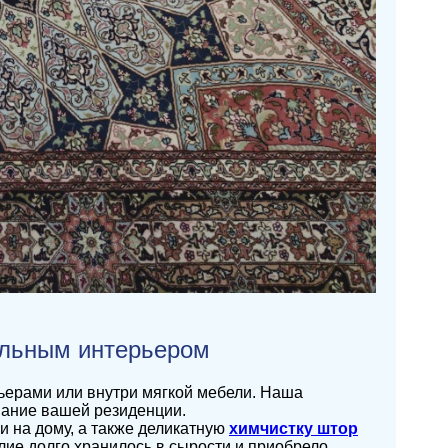
альным интерьером
тьерами или внутри мягкой мебели. Наша
вание вашей резиденции.
 на дому, а также деликатную
химчистку штор
елие долго хранилось в сырости и приобрело