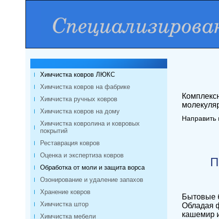
Химчистка ковров ЛЮКС
Химчистка ковров на фабрике
Комплексн
Химчистка ручных ковров
молекуляр
Химчистка ковров на дому
Направить 
Химчистка ковролина и ковровых
покрытий
Реставрация ковров
Оценка и экспертиза ковров
П
Обработка от моли и защита ворса
Озонирование и удаление запахов
Хранение ковров
Бытовые б
Химчистка штор
Обладая 
кашемир и
Химчистка мебели