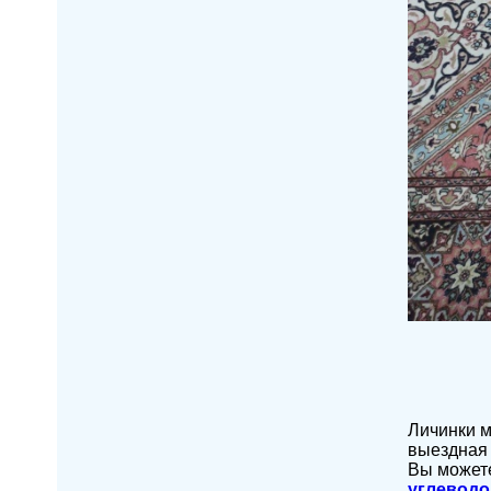
Личинки м
выездная 
Вы можете
углевод