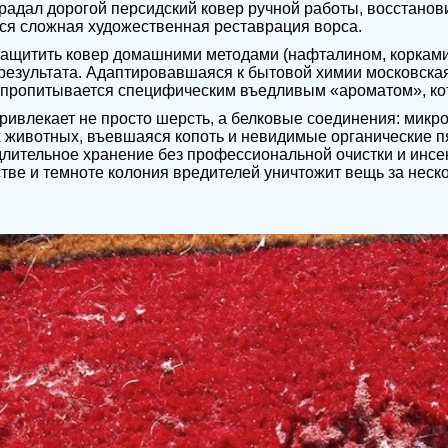
радал дорогой персидский ковер ручной работы, восстано
ся сложная художественная реставрация ворса.
ащитить ковер домашними методами (нафталином, корками
результата. Адаптировавшаяся к бытовой химии московская 
пропитывается специфическим въедливым «ароматом», кот
ривлекает не просто шерсть, а белковые соединения: микр
животных, въевшаяся копоть и невидимые органические пя
длительное хранение без профессиональной очистки и инсе
тве и темноте колония вредителей уничтожит вещь за неск