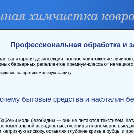
Профессиональная обработка и з
ая санитарная дезинсекция, полное уничтожение личинок в
ных барьерных репеллентов премиум-класса от немецкого
изделие на противомолевую защиту
очему бытовые средства и нафталин б
абочки моли безобидны — они не питаются текстилем. Кат
феноменальной всеядностью, гусеницы планомерно выедаю
 капризную вискозу, оставляя глубокие кривые рубцы и пр