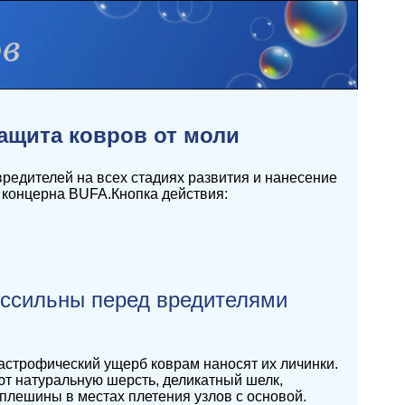
ащита ковров от моли
редителей на всех стадиях развития и нанесение
 концерна BUFA.Кнопка действия:
ессильны перед вредителями
астрофический ущерб коврам наносят их личинки.
т натуральную шерсть, деликатный шелк,
оплешины в местах плетения узлов с основой.