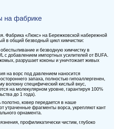
ы на фабрике
ия. Фабрика «Люкс» на Бережковской набережной
ый в общий безводный цикл химчистки:
 обеспыливание и безводную химчистку в
L с добавлением импортных усилителей от BUFA.
екомых, разрушает коконы и уничтожает живых
ия на ворс под давлением наносится
остороннего запаха, полностью гипоаллергенен,
му волокну специфический кислый вкус,
ется на молекулярном уровне, гарантируя 100%
ства до 1 года).
 полотно, ковер передается в наше
ают утраченные фрагменты ворса, укрепляют кант
ального орнамента.
рязнения, профиликатически чистим, глубоко