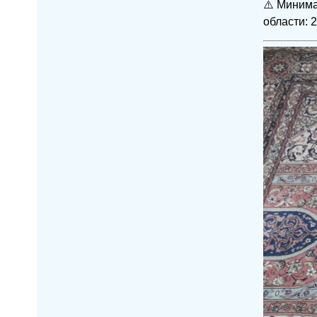
⚠️ Минима
области: 