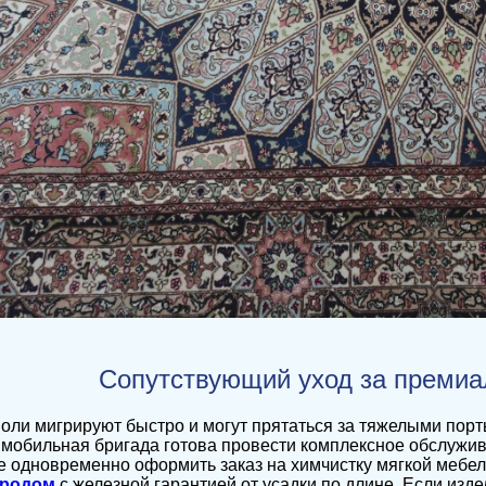
Сопутствующий уход за преми
оли мигрируют быстро и могут прятаться за тяжелыми пор
мобильная бригада готова провести комплексное обслужи
 одновременно оформить заказ на химчистку мягкой мебели
ородом
с железной гарантией от усадки по длине. Если изд