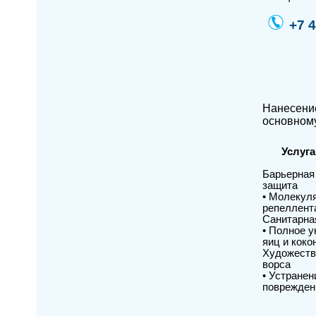
+7 4
Нанесение
основному
Услуга
Барьерная
защита
• Молекул
репеллент
Санитарна
• Полное у
яиц и коко
Художеств
ворса
• Устранен
поврежден