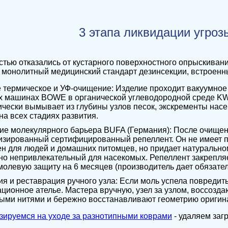
3 этапа ликвидации угроз
тью отказались от кустарного поверхностного опрыскиван
 монолитный медицинский стандарт дезинсекции, встроенн
 термическое и УФ-очищение: Изделие проходит вакуумное
х машинах BOWE в органической углеводородной среде KW
чески вымывает из глубины узлов песок, экскременты нас
на всех стадиях развития.
ие молекулярного барьера BUFA (Германия): После очищен
изированный сертифицированный репеллент. Он не имеет п
н для людей и домашних питомцев, но придает натурально
но непривлекательный для насекомых. Репеллент закрепля
олевую защиту на 6 месяцев (производитель дает обязатель
я и реставрация ручного узла: Если моль успела повредить
ционное ателье. Мастера вручную, узел за узлом, воссозд
ыми нитями и бережно восстанавливают геометрию оригин
зируемся на уходе за разнотипными коврами
- удаляем заг