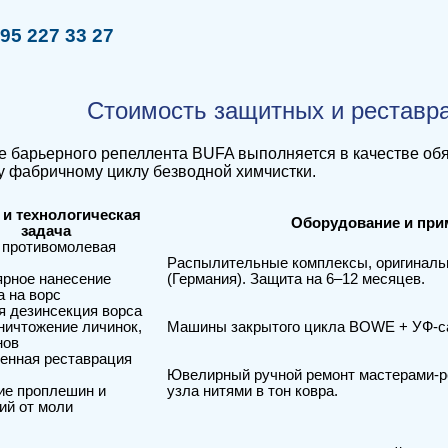
95 227 33 27
Стоимость защитных и реставр
 барьерного репеллента BUFA выполняется в качестве обя
 фабричному циклу безводной химчистки.
 и технологическая
Оборудование и при
задача
 противомолевая
Распылительные комплексы, оригиналь
ярное нанесение
(Германия). Защита на 6–12 месяцев.
а на ворс
я дезинсекция ворса
ничтожение личинок,
Машины закрытого цикла BOWE + УФ-са
нов
енная реставрация
Ювелирный ручной ремонт мастерами-р
ие проплешин и
узла нитями в тон ковра.
ий от моли