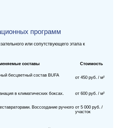
ационных программ
зательного или сопутствующего этапа к
меняемые составы
Стоимость
ный бесцветный состав BUFA
от 450 руб. / м²
нация в климатических боксах.
от 600 руб. / м²
еставраторами. Воссоздание ручного
от 5 000 руб. /
участок