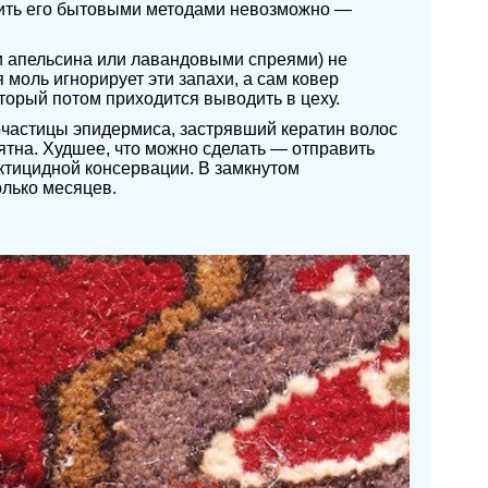
вить его бытовыми методами невозможно —
 апельсина или лавандовыми спреями) не
моль игнорирует эти запахи, а сам ковер
орый потом приходится выводить в цеху.
очастицы эпидермиса, застрявший кератин волос
тна. Худшее, что можно сделать — отправить
ктицидной консервации. В замкнутом
олько месяцев.