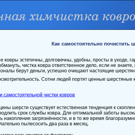
Как самостоятельно почистить 
 ковры эстетичны, долговечны, удобны, просты в уходе, г
обмануть, чистка ковра ответственное дело, если не знаете
налы берут деньги, успешно очищают настоящие шерстяные
осмотрительность. Сотни людей портят ценные шерстяные
и самостоятельной чистки ковров
щины шерсти существует естественная тенденция к скоплен
продлить срок службы ковра. Для оптимальной заботы высок
ь накопление загрязнённости, и в то же время благоразумно
лательно пылесосить два раза в месяц.