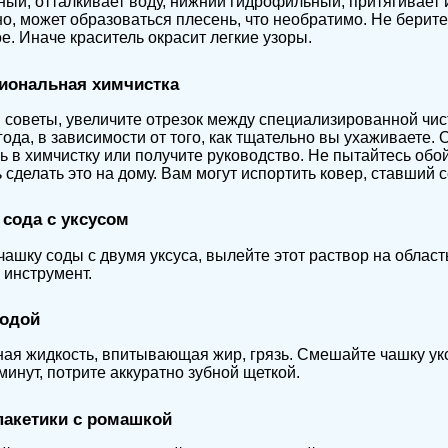
ый, отталкивает воду, нижний гидрофильный, притягивает и
о, может образоваться плесень, что необратимо.
Не берите
е. Иначе краситель окрасит легкие узоры.
иональная химчистка
советы, увеличите отрезок между специализированной чист
 года, в зависимости от того, как тщательно вы ухаживаете. 
ь в химчистку или получите руководство.
Не пытайтесь обой
 сделать это на дому. Вам могут испортить ковер, ставший 
сода с уксусом
ашку соды с двумя уксуса, вылейте этот раствор на област
инструмент.
водой
ая жидкость, впитывающая жир, грязь. Смешайте чашку укс
 минут, потрите аккуратно зубной щеткой.
пакетики с ромашкой