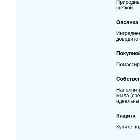
Природный
щеткой.
Овсянка
Ингредиен
доведите 
Покупно
Помассиро
Собстве
Наполнить
мыла (сре
идеальны
Защита
Купите по