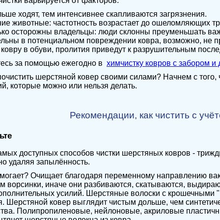
чистки варьируется от факторов:
льше ходят, тем интенсивнее скапливаются загрязнения.
ие животные: частотность возрастает до ошеломляющих тр
ько осторожны владельцы: люди склонны преуменьшать ва
льны в потенциальном повреждении ковра, возможно, не пр
 ковру в обуви, пролития приведут к разрушительным посл
есь за помощью ежегодно в
химчистку ковров с забором и
 почистить шерстяной ковер своими силами? Начнем с того,
ий, которые можно или нельзя делать.
Рекомендации, как чистить с учё
ьте
амых доступных способов чистки шерстяных ковров - трижд
но удаляя запылённость.
омогает? Очищает благодаря переменному направлению ва
ем ворсинки, иначе они разбиваются, скатываются, выдира
ополнительных усилий. Шерстяные волоски с крошечными "
. Шерстяной ковер выглядит чистым дольше, чем синтетич
тва. Полипропиленовые, нейлоновые, акриловые пластичны
ытянет шерстяные волокна из ковра.