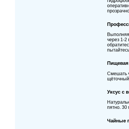
гидрофобн
оперативн
прозрачно
Професс
Выполняя 
через 1-2
обратитес
пытайтесь
Пищевая 
Смешать ч
щёточный 
Уксус с 
Натуральн
пятно. 30
Чайные 