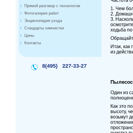
Частота о
Прямой разговор с технологом
1. Чем бо
Фотогалерея работ
2. Домашн
3. Наскол
Энциклопедия ухода
осмотрите
Стандарты химчистки
ходьба по
Цены
Обращайт
Контакты
Итак, как
из действ
8(495)
227-33-27
Пылесос
Один из с
полноцен
Как это п
высоту, ч
возьмут д
отложения
пространс
очистка в