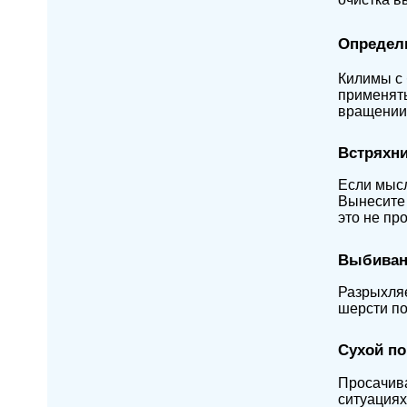
Определи
Килимы с 
применять
вращении,
Встряхни
Если мысл
Вынесите 
это не про
Выбиван
Разрыхляе
шерсти по
Сухой п
Просачива
ситуациях