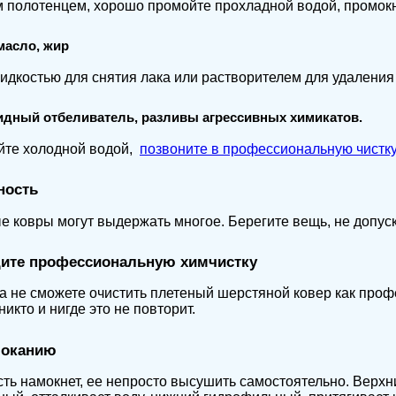
полотенцем, хорошо промойте прохладной водой, промокн
 масло, жир
идкостью для снятия лака или растворителем для удаления 
идный отбеливатель, разливы агрессивных химикатов.
йте холодной водой,
позвоните в профессиональную чистку
ность
 ковры могут выдержать многое. Берегите вещь, не допуск
дите профессиональную химчистку
а не сможете очистить плетеный шерстяной ковер как про
никто и нигде это не повторит.
моканию
ть намокнет, ее непросто высушить самостоятельно. Верхн