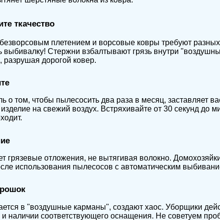
те ткачество
безворсовым плетением и ворсовые ковры требуют разных 
 выбивалку! Стержни взбалтывают грязь внутри "воздушн
 разрушая дорогой ковер.
те
ь о том, чтобы пылесосить два раза в месяц, заставляет в
изделие на свежий воздух. Встряхивайте от 30 секунд до м
ходит.
ие
т грязевые отложения, не вытягивая волокно. Домохозяйки
сле использования пылесосов с автоматическим выбивани
орошок
ется в "воздушные карманы", создают хаос. Уборщики дей
 и наличии соответствующего оснащения. Не советуем проб