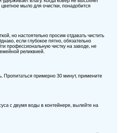
 удерживает влагу. Когда ковер не высохнет
 цветное мыло для очистки, понадобится
кой, но настоятельно просим отдавать чистить
Однако, если глубокое пятно, обязательно
ти профессиональную чистку на заводе, не
семейной реликвией.
ь. Пропитаться примерно 30 минут, примените
уса с двумя воды в контейнере, вылейте на