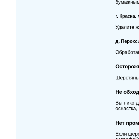
бумажным 
г. Краска,
Удалите ж
д. Перокс
Обработа
Осторож
Шерстяные
Не обхо
Вы никогд
оснастка, 
Нет про
Если шерс