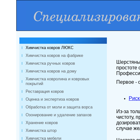
Химчистка ковров ЛЮКС
Химчистка ковров на фабрике
Шерстяные
Химчистка ручных ковров
простоте 
Химчистка ковров на дому
Профессио
Химчистка ковролина и ковровых
Первое - 
покрытий
Реставрация ковров
Риск
Оценка и экспертиза ковров
Обработка от моли и защита ворса
Из-за тол
Озонирование и удаление запахов
чистоту, 
дозироват
Хранение ковров
случае же
Химчистка штор
Химчистка мебели