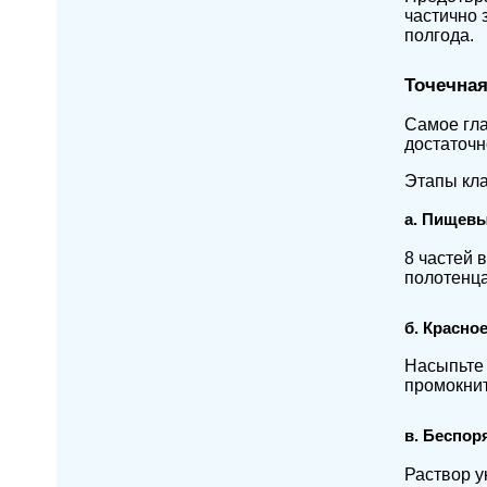
частично 
полгода.
Точечная
Самое гла
достаточн
Этапы кл
а. Пищевы
8 частей 
полотенца
б. Красно
Насыпьте 
промокни
в. Беспор
Раствор у