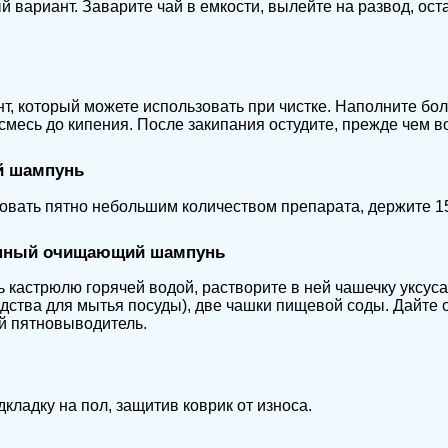
 вариант. Заварите чай в емкости, вылейте на развод, оста
т, который можете использовать при чистке. Наполните б
смесь до кипения. После закипания остудите, прежде чем в
й шампунь
вать пятно небольшим количеством препарата, держите 15 
нный очищающий шампунь
 кастрюлю горячей водой, растворите в ней чашечку уксус
дства для мытья посуды), две чашки пищевой соды. Дайте 
й пятновыводитель.
дкладку на пол, защитив коврик от износа.