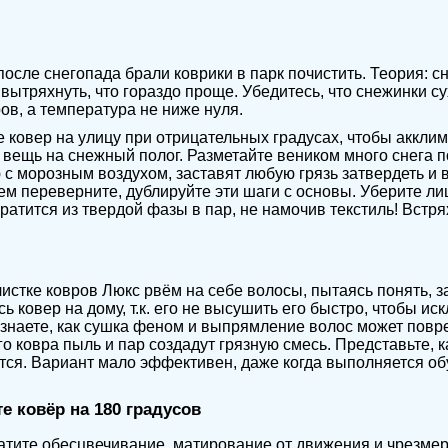
после снегопада брали коврики в парк почистить. Теория: с
вытряхнуть, что гораздо проще. Убедитесь, что снежинки с
ов, а температура не ниже нуля.
 ковер на улицу при отрицательных градусах, чтобы аккли
вещь на снежный полог. Разметайте веником много снега п
 с морозным воздухом, заставят любую грязь затвердеть и в
тем переверните, дублируйте эти шаги с основы. Уберите лиш
ратится из твердой фазы в пар, не намочив текстиль! Встря
истке ковров Люкс рвём на себе волосы, пытаясь понять, з
сь ковер на дому, т.к. его не высушить его быстро, чтобы и
 знаете, как сушка феном и выпрямление волос может повр
о ковра пыль и пар создадут грязную смесь. Представьте, к
ся. Вариант мало эффективен, даже когда выполняется о
е ковёр на 180 градусов
тите обесцвечивание, матирование от движения и чрезмерн