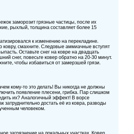
нежок заморозит грязные частицы, после их
ухие, рыхлый, толщина составляет более 15
матизировался к изменению на перекладине.
о ковру, смахните. Следовые аммиачные вступят
ыпасть. Оставьте снег на ковре на двадцать
ний снег, повесьте ковер обратно на 20-30 минут.
хните, чтобы избавиться от замерзшей грязи.
ачем кому-то это делать! Вы никогда не должны
сключить появление плесени, грибка. Пар слишком
едить их? Аналогичный эффект! В ворсе
ак затруднительно достать её из ковра, разводы
бученным человеком.
ое загрязнение на локальных участках. Ковер