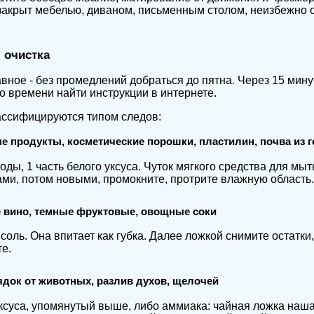
закрыт мебелью, диваном, письменным столом, неизбежно о
 очистка
вное - без промедлений добраться до пятна. Через 15 мину
о времени найти инструкции в интернете.
ассифицируются типом следов:
е продукты, косметические порошки, пластилин, почва из 
воды, 1 часть белого уксуса. Чуток мягкого средства для 
ми, потом новыми, промокните, протрите влажную область.
е вино, темные фруктовые, овощные соки
соль. Она впитает как губка. Далее ложкой снимите остатки
те.
ядок от животных, разлив духов, щелочей
ксуса, упомянутый выше, либо аммиака: чайная ложка наша