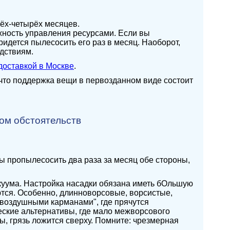
ёх-четырёх месяцев.
жность управления ресурсами. Если вы
идется пылесосить его раз в месяц. Наоборот,
едствиям.
 доставкой в Москве
.
 что поддержка вещи в первозданном виде состоит
том обстоятельств
ы пропылесосить два раза за месяц обе стороны,
куума. Настройка насадки обязана иметь бОльшую
ются. Особенно, длинноворсовые, ворсистые,
воздушными карманами", где прячутся
еские альтернативы, где мало межворсового
, грязь ложится сверху. Помните: чрезмерная