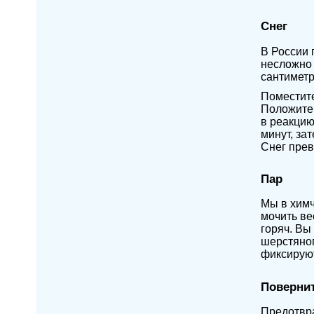
Снег
В России 
несложно 
сантиметр
Поместите
Положите 
в реакцию
минут, за
Снег прев
Пар
Мы в химч
мочить ве
горяч. Вы
шерстяног
фиксируют
Повернит
Предотвра