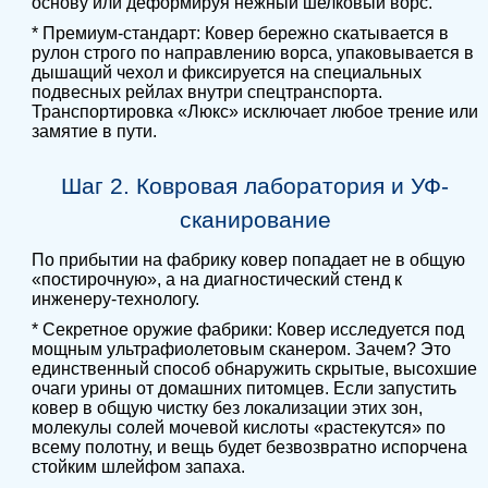
основу или деформируя нежный шелковый ворс.
* Премиум-стандарт: Ковер бережно скатывается в
рулон строго по направлению ворса, упаковывается в
дышащий чехол и фиксируется на специальных
подвесных рейлах внутри спецтранспорта.
Транспортировка «Люкс» исключает любое трение или
замятие в пути.
Шаг 2. Ковровая лаборатория и УФ-
сканирование
По прибытии на фабрику ковер попадает не в общую
«постирочную», а на диагностический стенд к
инженеру-технологу.
* Секретное оружие фабрики: Ковер исследуется под
мощным ультрафиолетовым сканером. Зачем? Это
единственный способ обнаружить скрытые, высохшие
очаги урины от домашних питомцев. Если запустить
ковер в общую чистку без локализации этих зон,
молекулы солей мочевой кислоты «растекутся» по
всему полотну, и вещь будет безвозвратно испорчена
стойким шлейфом запаха.