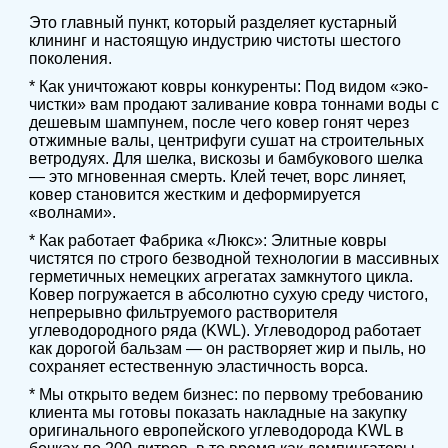
Это главный пункт, который разделяет кустарный
клининг и настоящую индустрию чистоты шестого
поколения.
* Как уничтожают ковры конкуренты: Под видом «эко-
чистки» вам продают заливание ковра тоннами воды с
дешевым шампунем, после чего ковер гонят через
отжимные валы, центрифуги сушат на строительных
ветродуях. Для шелка, вискозы и бамбукового шелка
— это мгновенная смерть. Клей течет, ворс линяет,
ковер становится жестким и деформируется
«волнами».
* Как работает Фабрика «Люкс»: Элитные ковры
чистятся по строго безводной технологии в массивных
герметичных немецких агрегатах замкнутого цикла.
Ковер погружается в абсолютно сухую среду чистого,
непрерывно фильтруемого растворителя
углеводородного ряда (KWL). Углеводород работает
как дорогой бальзам — он растворяет жир и пыль, но
сохраняет естественную эластичность ворса.
* Мы открыто ведем бизнес: по первому требованию
клиента мы готовы показать накладные на закупку
оригинального европейского углеводорода KWL в