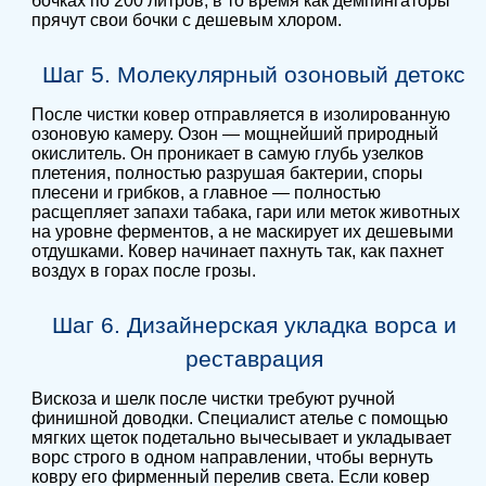
бочках по 200 литров, в то время как демпингаторы
прячут свои бочки с дешевым хлором.
Шаг 5. Молекулярный озоновый детокс
После чистки ковер отправляется в изолированную
озоновую камеру. Озон — мощнейший природный
окислитель. Он проникает в самую глубь узелков
плетения, полностью разрушая бактерии, споры
плесени и грибков, а главное — полностью
расщепляет запахи табака, гари или меток животных
на уровне ферментов, а не маскирует их дешевыми
отдушками. Ковер начинает пахнуть так, как пахнет
воздух в горах после грозы.
Шаг 6. Дизайнерская укладка ворса и
реставрация
Вискоза и шелк после чистки требуют ручной
финишной доводки. Специалист ателье с помощью
мягких щеток подетально вычесывает и укладывает
ворс строго в одном направлении, чтобы вернуть
ковру его фирменный перелив света. Если ковер