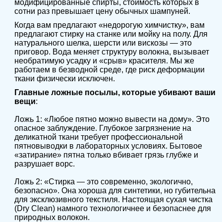
модифицированные спирты, стоимость которых в
сотни раз превышает цену обычных шампуней.
Когда вам предлагают «недорогую химчистку», вам
предлагают стирку на станке или мойку на полу. Для
натурального шелка, шерсти или вискозы — это
приговор. Вода меняет структуру волокна, вызывает
необратимую усадку и «срыв» красителя. Мы же
работаем в безводной среде, где риск деформации
ткани физически исключен.
Главные ложные посылы, которые убивают ваши
вещи
:
Ложь 1: «Любое пятно можно вывести на дому». Это
опасное заблуждение. Глубокое загрязнение на
деликатной ткани требует профессиональной
пятновыводки в лабораторных условиях. Бытовое
«затирание» пятна только вбивает грязь глубже и
разрушает ворс.
Ложь 2: «Стирка — это современно, экологично,
безопасно». Она хороша для синтетики, но губительна
для эксклюзивного текстиля. Настоящая сухая чистка
(Dry Clean) намного технологичнее и безопаснее для
природных волокон.