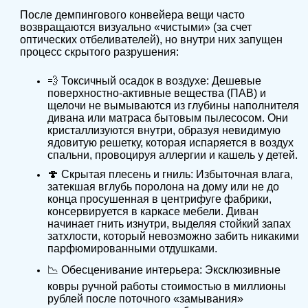
После демпингового конвейера вещи часто
возвращаются визуально «чистыми» (за счет
оптических отбеливателей), но внутри них запущен
процесс скрытого разрушения:
💨 Токсичный осадок в воздухе: Дешевые
поверхностно-активные вещества (ПАВ) и
щелочи не вымываются из глубины наполнителя
дивана или матраса бытовым пылесосом. Они
кристаллизуются внутри, образуя невидимую
ядовитую решетку, которая испаряется в воздух
спальни, провоцируя аллергии и кашель у детей.
🍄 Скрытая плесень и гниль: Избыточная влага,
затекшая вглубь поролона на дому или не до
конца просушенная в центрифуге фабрики,
консервируется в каркасе мебели. Диван
начинает гнить изнутри, выделяя стойкий запах
затхлости, который невозможно забить никакими
парфюмированными отдушками.
📉 Обесценивание интерьера: Эксклюзивные
ковры ручной работы стоимостью в миллионы
рублей после поточного «замывания»