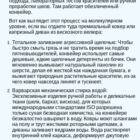
подхода, лабораторных тестов красителей или ручной
проработки швов. Там работает обезличенный
конвейер.
Вот как выглядит этот процесс на молекулярном
уровне, если вы отдаете туда премиальный ковер или
капризный диван из вискозного велюра:
Тотальное заливание агрессивной щелочью: Чтобы
быстро смыть грязь и не тратить время на подбор
пятновыводителей, конвейер использует самые
дешевые, едкие щелочные детергенты из бочек. Они
мгновенно вымывают натуральный ланолин из
шерсти, делая её жесткой как наждачная бумага, и
выжигают природные растительные красители, из-за
чего ковер навсегда линяет и тускнеет.
Варварская механическая стирка водой:
Эксклюзивные изделия ручной работы и деликатные
ткани (шелк, бархат, вискоза), для которых
международными стандартами ISO разрешена
только сухая безводная химчистка, на конвейере
безжалостно швыряют в воду. Ковры моют шлангами
на полу и трут жесткими роторными щетками, а
диваны заливают ведрами воды. Вода растворяет
внутренний клей каркаса, деформирует джутовую