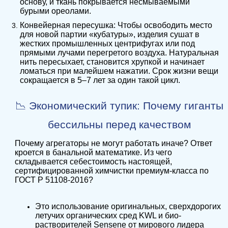
основу, и ткань покрывается несмываемыми
бурыми ореолами.
Конвейерная пересушка: Чтобы освободить место
для новой партии «кубатуры», изделия сушат в
жестких промышленных центрифугах или под
прямыми лучами перегретого воздуха. Натуральная
нить пересыхает, становится хрупкой и начинает
ломаться при малейшем нажатии. Срок жизни вещи
сокращается в 5–7 лет за один такой цикл.
📉 Экономический тупик: Почему гиганты
бессильны перед качеством
Почему агрегаторы не могут работать иначе? Ответ
кроется в банальной математике. Из чего
складывается себестоимость настоящей,
сертифицированной химчистки премиум-класса по
ГОСТ Р 51108-2016?
Это использование оригинальных, сверхдорогих
летучих органических сред KWL и био-
растворителей Sensene от мирового лидера