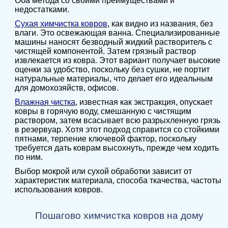
Оба метода со своими преимуществами и
недостатками.
Сухая химчистка ковров
, как видно из названия, без
влаги. Это освежающая ванна. Специализированные
машины наносят безводный жидкий растворитель с
чистящей компонентой. Затем грязный раствор
извлекается из ковра. Этот вариант получает высокие
оценки за удобство, поскольку без сушки, не портит
натуральные материалы, что делает его идеальным
для домохозяйств, офисов.
Влажная чистка
, известная как экстракция, опускает
ковры в горячую воду, смешанную с чистящим
раствором, затем всасывает всю разрыхленную грязь
в резервуар. Хотя этот подход справится со стойкими
пятнами, терпение ключевой фактор, поскольку
требуется дать коврам высохнуть, прежде чем ходить
по ним.
Выбор мокрой или сухой обработки зависит от
характеристик материала, способа ткачества, частоты
использования ковров.
Пошагово химчистка ковров на дому