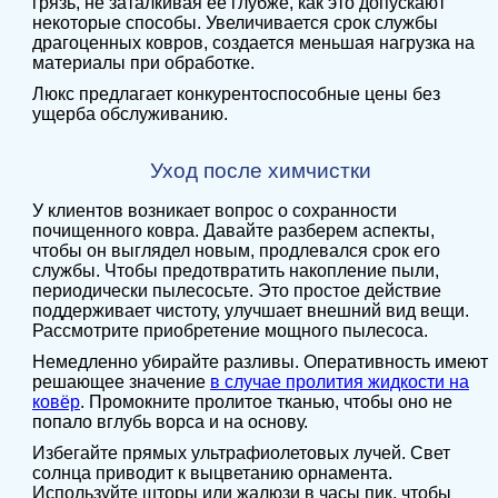
грязь, не заталкивая ее глубже, как это допускают
некоторые способы. Увеличивается срок службы
драгоценных ковров, создается меньшая нагрузка на
материалы при обработке.
Люкс предлагает конкурентоспособные цены без
ущерба обслуживанию.
Уход после химчистки
У клиентов возникает вопрос о сохранности
почищенного ковра. Давайте разберем аспекты,
чтобы он выглядел новым, продлевался срок его
службы. Чтобы предотвратить накопление пыли,
периодически пылесосьте. Это простое действие
поддерживает чистоту, улучшает внешний вид вещи.
Рассмотрите приобретение мощного пылесоса.
Немедленно убирайте разливы. Оперативность имеют
решающее значение
в случае пролития жидкости на
ковёр
. Промокните пролитое тканью, чтобы оно не
попало вглубь ворса и на основу.
Избегайте прямых ультрафиолетовых лучей. Свет
солнца приводит к выцветанию орнамента.
Используйте шторы или жалюзи в часы пик, чтобы