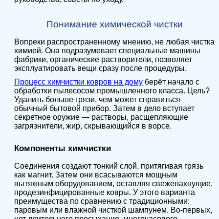
Понимание химической чистки
Вопреки распространенному мнению, не любая чистка
химией. Она подразумевает специальные машины
фабрики, органические растворители, позволяет
эксплуатировать вещи сразу после процедуры.
Процесс химчистки ковров на дому
берёт начало с
обработки пылесосом промышленного класса. Цель?
Удалить больше грязи, чем может справиться
обычный бытовой прибор. Затем в дело вступает
секретное оружие — растворы, расщепляющие
загрязнители, жир, скрывающийся в ворсе.
Компоненты химчистки
Соединения создают тонкий слой, притягивая грязь
как магнит. Затем они всасываются мощным
вытяжным оборудованием, оставляя свежепахнущие,
продезинфицированные ковры. У этого варианта
преимущества по сравнению с традиционными:
паровым или влажной чисткой шампунем. Во-первых,
нет длительного просыхания, многочасового