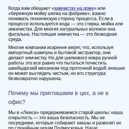
Когда вам обещают «
химчистку на дому
» или
«бережную мойку шелка на фабрике», важно
понимать техническую сторону процесса. Если в
процессе используется вода — это стирка, мойка или
аквачистка. Для многих натуральных волокон она
фатальна. Настоящая химчистка — это безводная
среда.
Многие компании искренне верят, что, используя
импортный шампунь и бытовой экстрактор, они
делают химчистку. Но для шелкового ковра ручной
работы это все равно что пытаться почистить
швейцарский механизм под проточной водой: внешне
он может выглядеть чистым, но его структура
безвозвратно нарушена.
Почему мы приглашаем в цех, а не в
офис?
Мы в «Люксе» придерживаемся старой школы: наша
открытость — это ваша безопасность. Мы не
посредники, которые собирают заказы и развозят их
по случайным цехам Подмосковья. Наше