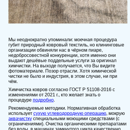
Мы неоднократно упоминали: моечная процедура
губит природный ковровый текстиль, но клининговые
организации обвиняли нас в чёрном пиаре,
недобросовестной конкуренции, хотя именно они
выдают дешёвые поддельные услуги за оригинал
химчистки. На выходе получается, что Вы видите
фотоматериале. Позор отрасли. Хотя химической
чистки не было и индустрия, в этом случае, ни при
чём.
Химчистка ковров согласно ГОСТ Р 51108-2016 с
изменениями от 2021 г., кто желает знать о
процедуре
подробно
.
Рекомендуемые методики. Нормативная обработка
использует
сухую углеводородную
операцию
, мокрую
аквачистку
специальными моющими средствами (с
ограничениями). Очистка органическими препаратами
без воды, в машинах замкнутого цикла качественно